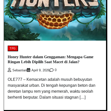
TPG
Honey Hunter dalam Genggaman: Mengapa Game
Ringan Lebih Dipilih Saat Macet di Jalan?
0
Sebastian
April 9, 2026
OLE777 – Kemacetan adalah musuh bebuyutan
masyarakat urban. Di tengah kepungan beton dan
deretan lampu rem yang memerah, waktu seolah
berhenti berputar. Dalam situasi stagnan […]