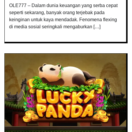
OLE777 – Dalam dunia keuangan yang serba cepat
seperti sekarang, banyak orang terjebak pada
keinginan untuk kaya mendadak. Fenomena flexing
di media sosial seringkali mengaburkan […]