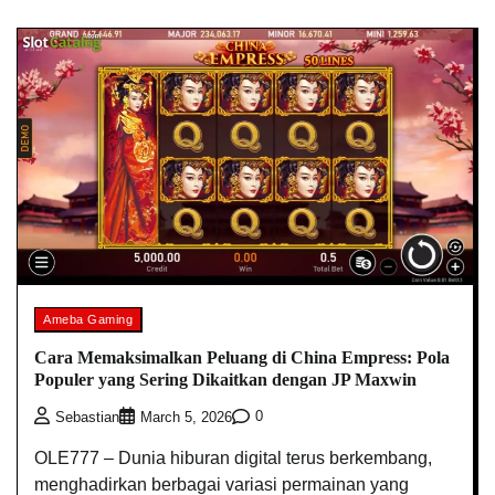
Ameba Gaming
Cara Memaksimalkan Peluang di China Empress: Pola
Populer yang Sering Dikaitkan dengan JP Maxwin
0
Sebastian
March 5, 2026
OLE777 – Dunia hiburan digital terus berkembang,
menghadirkan berbagai variasi permainan yang