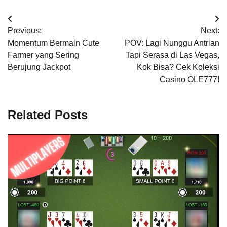
Post
Previous:
Next:
navigation
Momentum Bermain Cute
POV: Lagi Nunggu Antrian
Farmer yang Sering
Tapi Serasa di Las Vegas,
Berujung Jackpot
Kok Bisa? Cek Koleksi
Casino OLE777!
Related Posts