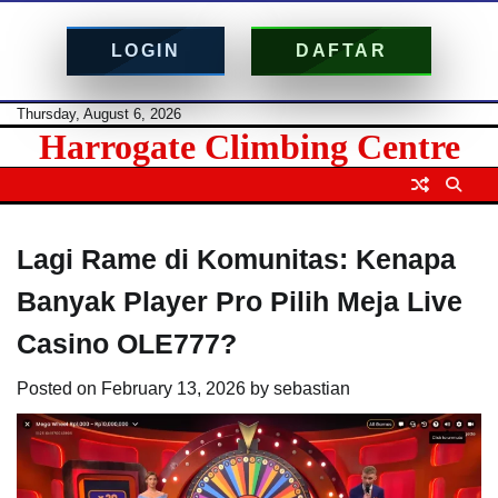
LOGIN
DAFTAR
Skip
Thursday, August 6, 2026
Harrogate Climbing Centre
to
content
Lagi Rame di Komunitas: Kenapa
Banyak Player Pro Pilih Meja Live
Casino OLE777?
Posted on
February 13, 2026
by
sebastian