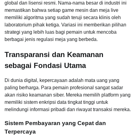
global dan lisensi resmi. Nama-nama besar di industri ini
memastikan bahwa setiap game mesin dan meja live
memiliki algoritma yang sudah teruji secara klinis oleh
laboratorium pihak ketiga. Variasi ini memberikan pilihan
strategi yang lebih luas bagi pemain untuk mencoba
berbagai jenis regulasi meja yang berbeda.
Transparansi dan Keamanan
sebagai Fondasi Utama
Di dunia digital, kepercayaan adalah mata uang yang
paling berharga. Para pemain profesional sangat sadar
akan risiko keamanan siber. Mereka memilih platform yang
memiliki sistem enkripsi data tingkat tinggi untuk
melindungi informasi pribadi dan riwayat transaksi mereka.
Sistem Pembayaran yang Cepat dan
Terpercaya