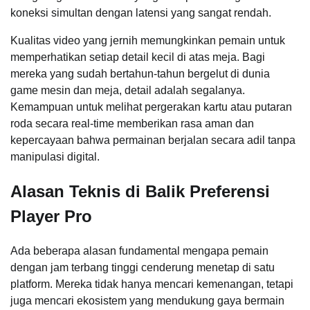
koneksi simultan dengan latensi yang sangat rendah.
Kualitas video yang jernih memungkinkan pemain untuk
memperhatikan setiap detail kecil di atas meja. Bagi
mereka yang sudah bertahun-tahun bergelut di dunia
game mesin dan meja, detail adalah segalanya.
Kemampuan untuk melihat pergerakan kartu atau putaran
roda secara real-time memberikan rasa aman dan
kepercayaan bahwa permainan berjalan secara adil tanpa
manipulasi digital.
Alasan Teknis di Balik Preferensi
Player Pro
Ada beberapa alasan fundamental mengapa pemain
dengan jam terbang tinggi cenderung menetap di satu
platform. Mereka tidak hanya mencari kemenangan, tetapi
juga mencari ekosistem yang mendukung gaya bermain