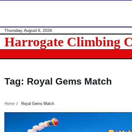
Skip
Thursday, August 6, 2026
Harrogate Climbing C
to
content
Tag:
Royal Gems Match
Home
Royal Gems Match