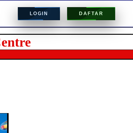
LOGIN
DAFTAR
entre