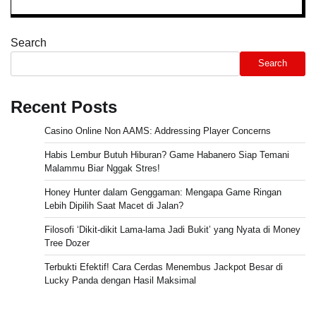
Search
Search
Recent Posts
Casino Online Non AAMS: Addressing Player Concerns
Habis Lembur Butuh Hiburan? Game Habanero Siap Temani
Malammu Biar Nggak Stres!
Honey Hunter dalam Genggaman: Mengapa Game Ringan
Lebih Dipilih Saat Macet di Jalan?
Filosofi ‘Dikit-dikit Lama-lama Jadi Bukit’ yang Nyata di Money
Tree Dozer
Terbukti Efektif! Cara Cerdas Menembus Jackpot Besar di
Lucky Panda dengan Hasil Maksimal