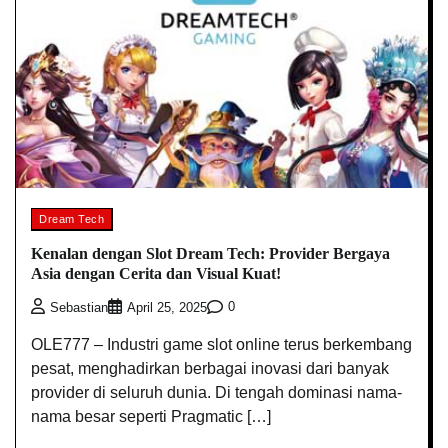
Dream Tech
Kenalan dengan Slot Dream Tech: Provider Bergaya
Asia dengan Cerita dan Visual Kuat!
0
Sebastian
April 25, 2025
OLE777 – Industri game slot online terus berkembang
pesat, menghadirkan berbagai inovasi dari banyak
provider di seluruh dunia. Di tengah dominasi nama-
nama besar seperti Pragmatic […]