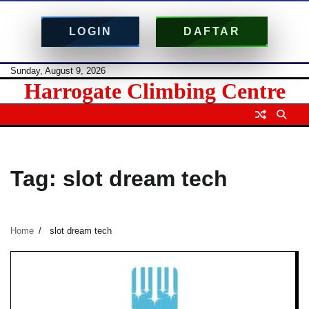
LOGIN
DAFTAR
Skip
Sunday, August 9, 2026
Harrogate Climbing Centre
to
content
Tag:
slot dream tech
Home
slot dream tech